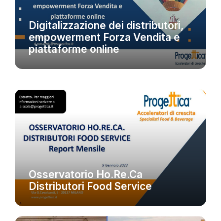
EVENTI
Digitalizzazione dei distributori,
empowerment Forza Vendita e
NEWS
piattaforme online
Osservatorio Ho.Re.Ca
Distributori Beverage
NEWS
Osservatorio Ho.Re.Ca
Distributori Food Service