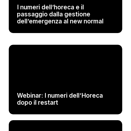
EVENTI
I numeri dell’horeca e il
passaggio dalla gestione
EVENTI
dell’emergenza al new normal
Webinar: I numeri dell’Horeca a
fine stagione ‘20
EVENTI
Webinar: I numeri dell’Horeca
dopo il restart